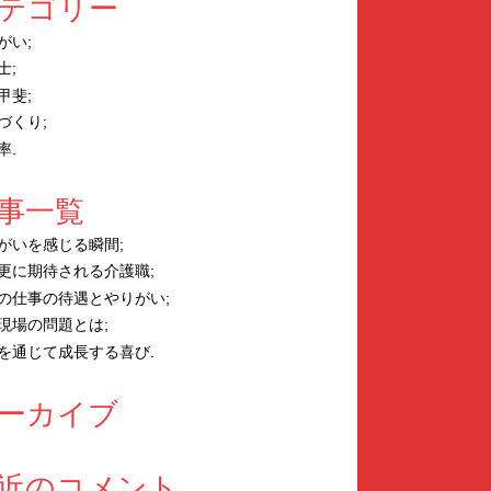
テゴリー
がい
士
甲斐
づくり
率
事一覧
がいを感じる瞬間
更に期待される介護職
の仕事の待遇とやりがい
現場の問題とは
を通じて成長する喜び
ーカイブ
近のコメント