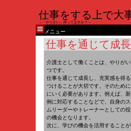
仕事をする上で大
～「やりがい」持ってますか？～
メニュー
コ
仕事を通じて成
ン
テ
介護士として働くことは、やりがい
ン
つです。
ツ
仕事を通じて成長し、充実感を得る
へ
つけることが大切です。そのために
ス
にいく必要があります。例えば、新
キ
例に対応することなどで、自身のス
ッ
ムリーダーやトレーナーとしての役
プ
の機会となります。
次に、学びの機会を活用することが