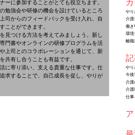
カ
ナーに参加することがとても役立ちます。
の勉強会や研修の機会を設けているところ
やり
上司からのフィードバックを受け入れ、自
介護
すことができます。
働き
環境
を見つける方法を考えてみましょう。新し
離職
専門書やオンラインの研修プログラムを活
や上司とのコラボレーションを通じて、新
記
を共有し合うことも有益です。
活に寄り添い、支える貴重な仕事です。仕
やり
今後
追求することで、自己成長を促し、やりが
介護
介護
仕事
ア
最