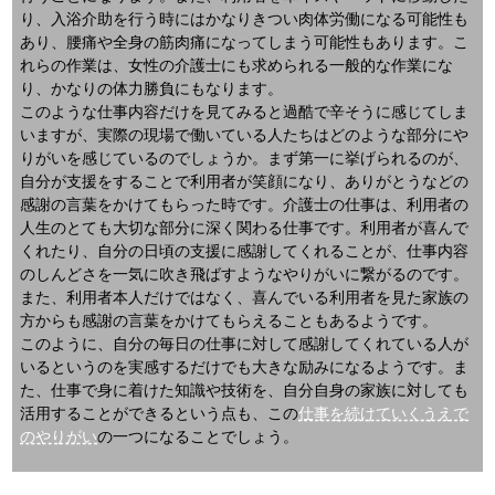
り、入浴介助を行う時にはかなりきつい肉体労働になる可能性も
あり、腰痛や全身の筋肉痛になってしまう可能性もあります。こ
れらの作業は、女性の介護士にも求められる一般的な作業にな
り、かなりの体力勝負にもなります。
このような仕事内容だけを見てみると過酷で辛そうに感じてしま
いますが、実際の現場で働いている人たちはどのような部分にや
りがいを感じているのでしょうか。まず第一に挙げられるのが、
自分が支援をすることで利用者が笑顔になり、ありがとうなどの
感謝の言葉をかけてもらった時です。介護士の仕事は、利用者の
人生のとても大切な部分に深く関わる仕事です。利用者が喜んで
くれたり、自分の日頃の支援に感謝してくれることが、仕事内容
のしんどさを一気に吹き飛ばすようなやりがいに繋がるのです。
また、利用者本人だけではなく、喜んでいる利用者を見た家族の
方からも感謝の言葉をかけてもらえることもあるようです。
このように、自分の毎日の仕事に対して感謝してくれている人が
いるというのを実感するだけでも大きな励みになるようです。ま
た、仕事で身に着けた知識や技術を、自分自身の家族に対しても
活用することができるという点も、この
仕事を続けていくうえで
のやりがい
の一つになることでしょう。