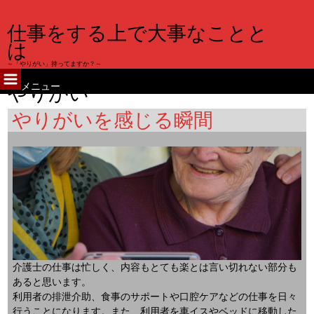
仕事をする上で大事なことと
は
～「やりがい」持ってますか？～
メニュー
やりがい
コ
ン
やりがいを感じる瞬間
テ
ン
ツ
へ
ス
キ
ッ
プ
介護士の仕事は忙しく、内容もとても楽とは言い切れない部分も
あると思います。
利用者の排泄介助、食事のサポートや口腔ケアなどの仕事を日々
行うことになります。また、利用者を車イスやベッドに移動した